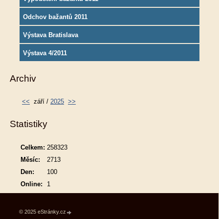
Odchov bažantů 2011
Výstava Bratislava
Výstava 4/2011
Archiv
<<
září /
2025
>>
Statistiky
Celkem:
258323
Měsíc:
2713
Den:
100
Online:
1
© 2025 eStránky.cz