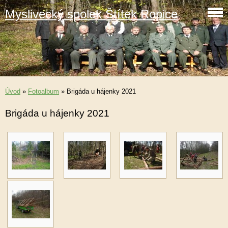
Myslivecký spolek Štítek Ropice
Úvod
»
Fotoalbum
»
Brigáda u hájenky 2021
Brigáda u hájenky 2021