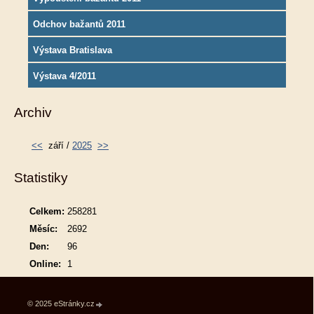
Odchov bažantů 2011
Výstava Bratislava
Výstava 4/2011
Archiv
<<
září /
2025
>>
Statistiky
Celkem:
258281
Měsíc:
2692
Den:
96
Online:
1
© 2025 eStránky.cz